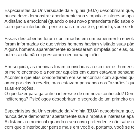
Especialistas da Universidade da Virgínia (EUA) descobriram que,
nunca deve demonstrar abertamente sua simpatia e interesse apaix
A distância emocional (quando o seu novo pretendente não sabe o 
com que o interlocutor pense mais em você e, portanto, você se to
Essas descobertas foram confirmadas em um experimento envolv
foram informadas de que vários homens haviam visitado suas pági
Alguns homens aparentemente expressaram simpatia por elas, o
outros ainda não expressaram nenhuma opinião.
Em seguida, as meninas foram convidadas a escolher os homen
primeiro encontro e a nomear aqueles em quem estavam pensando
Acontece que elas concordaram em se encontrar com aqueles q
amor por elas à revelia, mas estavam pensando nos "azarões" qu
suas emoções.
O que fazer para garantir o interesse de um novo conhecido? Dem
indiferença? Psicólogos descobriram o segredo de um primeiro e
Especialistas da Universidade da Virgínia (EUA) descobriram que,
nunca deve demonstrar abertamente sua simpatia e interesse apaix
A distância emocional (quando o seu novo pretendente não sabe o 
com que o interlocutor pense mais em você e, portanto, você se to