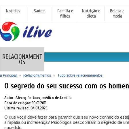
Notícias
Saúde
Família e
Nutrição e
Beleza e
filhos
dieta
moda
RELACIONAMENT
OS
a Principal
»
Relacionamentos
»
Tudo sobre relacionamentos
O segredo do seu sucesso com os home
Autor: Alexey Portnov, médico de família
Data de criação: 10.01.2011
Última revisão: 04.07.2025
O que você deve fazer para garantir que seu novo conhecido este
simpatia ou indiferença? Psicólogos descobriram o segredo de um
sucedido.