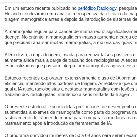
Em um estudo recente publicado no
periódico Radiology
, pesquis
Holanda conduziram uma análise retrospectiva da eficácia da tria
triagem mamográfica antes e depois da introdução de sistemas de int
A mamografia regular para câncer de mama reduz significativamen
doença. No entanto, a mamografia em massa aumenta a carga de t
que precisam analisar muitas mamografias, a maioria das quais n
Além disso, a dupla triagem, usada para reduzir falsos positivos e
aumenta ainda mais a carga de trabalho dos radiologistas. A escas
especializados que possam interpretar mamografias agrava essa 
Estudos recentes exploraram extensivamente o uso de IA para ana
eficiência, mantendo altos padrões de triagem. Acredita-se que
qual a IA ajuda radiologistas a destacar mamografias com lesões 
trabalho dos radiologistas, mantendo a sensibilidade da triagem.
O presente estudo utilizou medidas preliminares de desempenho 
submetidas a exames de mamografia como parte do programa na
rastreamento do câncer de mama para comparar a mudança na c
rastreamento após a introdução de ferramentas de IA.
O programa convidou mulheres de 50 a 69 anos para serem exami