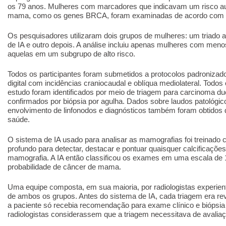
os 79 anos. Mulheres com marcadores que indicavam um risco a
mama, como os genes BRCA, foram examinadas de acordo com di
Os pesquisadores utilizaram dois grupos de mulheres: um triado a
de IA e outro depois. A análise incluiu apenas mulheres com meno
aquelas em um subgrupo de alto risco.
Todos os participantes foram submetidos a protocolos padronizad
digital com incidências craniocaudal e oblíqua mediolateral. Todos
estudo foram identificados por meio de triagem para carcinoma duc
confirmados por biópsia por agulha. Dados sobre laudos patológic
envolvimento de linfonodos e diagnósticos também foram obtidos d
saúde.
O sistema de IA usado para analisar as mamografias foi treinad
profundo para detectar, destacar e pontuar quaisquer calcificaçõe
mamografia. A IA então classificou os exames em uma escala de 1
probabilidade de câncer de mama.
Uma equipe composta, em sua maioria, por radiologistas experie
de ambos os grupos. Antes do sistema de IA, cada triagem era revi
a paciente só recebia recomendação para exame clínico e biópsi
radiologistas considerassem que a triagem necessitava de avaliaç