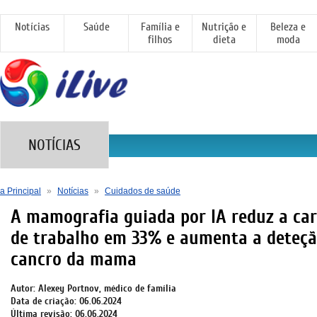
Notícias
Saúde
Família e
Nutrição e
Beleza e
filhos
dieta
moda
NOTÍCIAS
a Principal
»
Notícias
»
Cuidados de saúde
A mamografia guiada por IA reduz a ca
de trabalho em 33% e aumenta a deteçã
cancro da mama
Autor: Alexey Portnov, médico de família
Data de criação: 06.06.2024
Última revisão: 06.06.2024