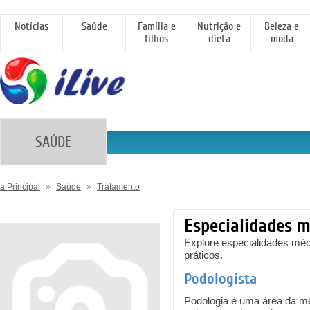
Notícias
Saúde
Família e
Nutrição e
Beleza e
filhos
dieta
moda
SAÚDE
a Principal
»
Saúde
»
Tratamento
Especialidades m
Explore especialidades méd
práticos.
Podologista
Podologia é uma área da me