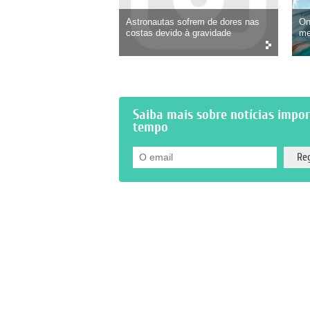
Astronautas sofrem de dores nas
On
costas devido à gravidade
me
Saiba mais sobre notícias impo
tempo
O email
*