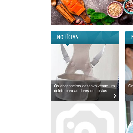
NOTÍCIAS
Os engenheiros desenvolveram um
On
colete para as dores de costas