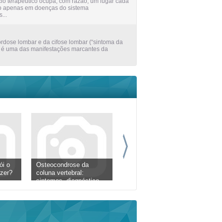
cio terapêutico ocupa, com razão, um lugar cada
ão apenas em doenças do sistema
...
ordose lombar e da cifose lombar (“sintoma da
”) é uma das manifestações marcantes da
ói o
Osteocondrose da
Osteocondrose - o que é
M
azer?
coluna vertebral:
que toda a gente precisa
v
sintomas, diagnóstico,
de saber?
tratamento