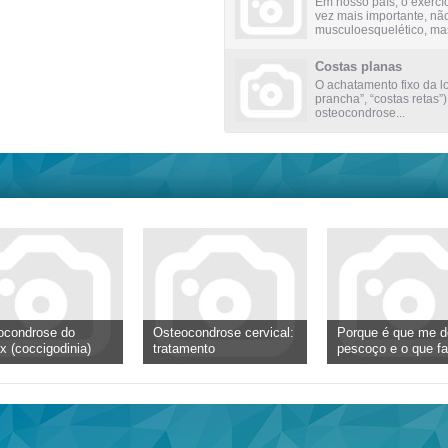
Em nosso país, o exercí
vez mais importante, n
musculoesquelético, mas
Costas planas
O achatamento fixo da l
prancha”, “costas retas
osteocondrose...
ocondrose do
Osteocondrose cervical:
Porque é que me d
x (coccigodinia)
tratamento
pescoço e o que f