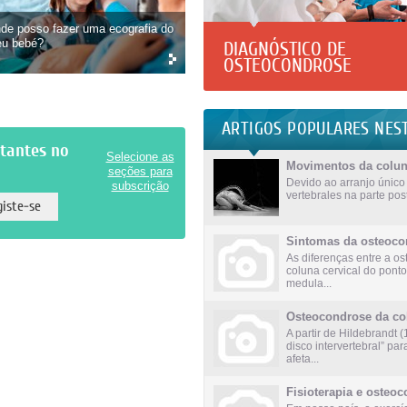
de posso fazer uma ecografia do
u bebé?
DIAGNÓSTICO DE
OSTEOCONDROSE
ARTIGOS POPULARES NES
rtantes no
Selecione as
Movimentos da coluna
seções para
Devido ao arranjo único 
subscrição
vertebrales na parte poste
Sintomas da osteoco
As diferenças entre a o
coluna cervical do ponto
medula...
Osteocondrose da col
A partir de Hildebrandt
disco intervertebral” pa
afeta...
Fisioterapia e osteoc