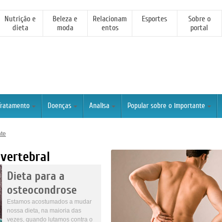
Nutrição e
Beleza e
Relacionam
Esportes
Sobre o
dieta
moda
entos
portal
Tratamento
Doenças
Analisa
Popular sobre o importante
nte
vertebral
Dieta para a
osteocondrose
Estamos acostumados a mudar
nossa dieta, na maioria das
vezes, quando lutamos contra o