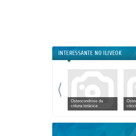
INTERESSANTE NO ILIVEOK
Osteocondrose da
Oste
coluna torácica
cócci