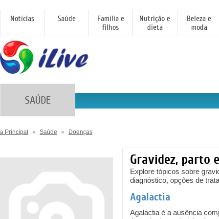
Notícias
Saúde
Família e
Nutrição e
Beleza e
filhos
dieta
moda
SAÚDE
a Principal
»
Saúde
»
Doenças
Gravidez, parto 
Explore tópicos sobre gravi
diagnóstico, opções de trat
Agalactia
Agalactia é a ausência comp