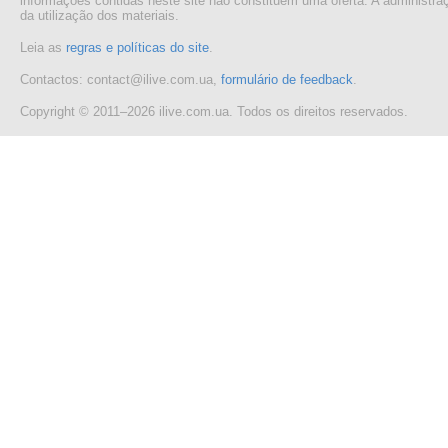
informações contidas neste site não constituem uma oferta. A administr
da utilização dos materiais.
Leia as
regras e políticas do site
.
Contactos: contact@ilive.com.ua,
formulário de feedback
.
Copyright © 2011–2026 ilive.com.ua. Todos os direitos reservados.