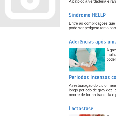
A patologia verdadeira é ra
Síndrome HELLP
Entre as complicações que 
pode ser perigosa tanto par
Aderências após uma
A gra
mulhe
podem
Períodos intensos c
A restauração do ciclo mens
longo período de gravidez
ocorre de forma tranquila e 
Lactostase