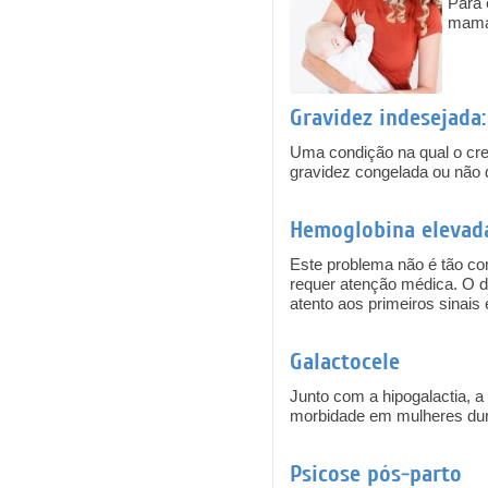
Para 
mamár
Gravidez indesejada:
Uma condição na qual o cre
gravidez congelada ou não 
Hemoglobina elevada
Este problema não é tão c
requer atenção médica. O d
atento aos primeiros sinais 
Galactocele
Junto com a hipogalactia, a
morbidade em mulheres dura
Psicose pós-parto