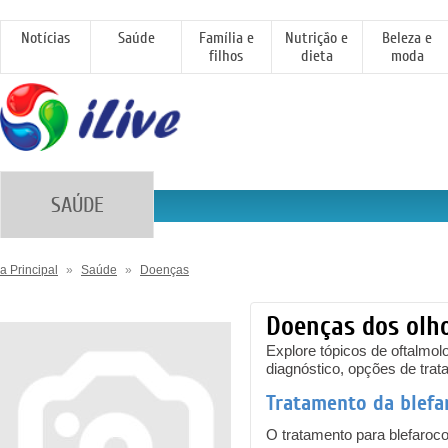
Notícias
Saúde
Família e
Nutrição e
Beleza e
filhos
dieta
moda
SAÚDE
a Principal
»
Saúde
»
Doenças
Doenças dos olho
Explore tópicos de oftalmo
diagnóstico, opções de trat
Tratamento da blefa
O tratamento para blefaroc