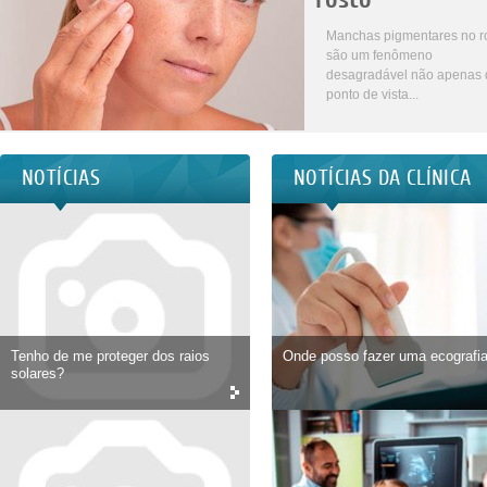
Manchas pigmentares no r
são um fenômeno
desagradável não apenas 
ponto de vista...
NOTÍCIAS
NOTÍCIAS DA CLÍNICA
Tenho de me proteger dos raios
Onde posso fazer uma ecografi
solares?