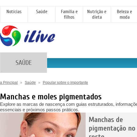
Notícias
Saúde
Família e
Nutrição e
Beleza e
filhos
dieta
moda
SAÚDE
a Principal
»
Saúde
»
Popular sobre o importante
Manchas e moles pigmentados
Explore as marcas de nascença com guias estruturados, informaçõ
essenciais e próximos passos práticos.
Manchas de
pigmentação no
rosto