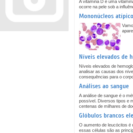
A vitamina D é uma vitamin
ocorre na pele sob a influênc
Mononúcleos atípic
Vamos
apare
Níveis elevados de 
Níveis elevados de hemogl
analisar as causas dos nív
consequências para o corpo
Análises ao sangue
A análise de sangue é o m
possível. Diversos tipos e
centenas de milhares de do
Glóbulos brancos el
O aumento de leucócitos é 
essas células são as princ