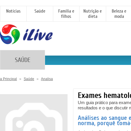
Notícias
Saúde
Família e
Nutrição e
Beleza e
filhos
dieta
moda
SAÚDE
a Principal
»
Saúde
»
Analisa
Exames hematol
Um guia prático para exames
resultados e o que discuti
Análises ao sangue e
norma, porquê tomá