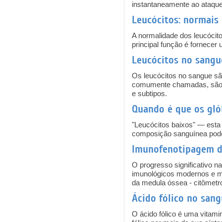
instantaneamente ao ataque 
Leucócitos: normais
A normalidade dos leucócit
principal função é fornecer 
Leucócitos no sangu
Os leucócitos no sangue s
comumente chamadas, são, n
e subtipos.
Quando é que os gló
"Leucócitos baixos" — esta
composição sanguínea pode 
Imunofenotipagem d
O progresso significativo 
imunológicos modernos e mei
da medula óssea - citômetro
Ácido fólico no san
O ácido fólico é uma vitam