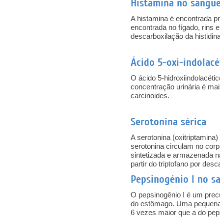
Histamina no sangu
A histamina é encontrada p
encontrada no fígado, rins 
descarboxilação da histidina
Ácido 5-oxi-indolacé
O ácido 5-hidroxiindolacétic
concentração urinária é mai
carcinoides.
Serotonina sérica
A serotonina (oxitriptamina
serotonina circulam no cor
sintetizada e armazenada na
partir do triptofano por desc
Pepsinogénio I no s
O pepsinogênio I é um precu
do estômago. Uma pequena p
6 vezes maior que a do peps