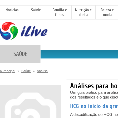
Notícias
Saúde
Família e
Nutrição e
Beleza e
filhos
dieta
moda
SAÚDE
a Principal
»
Saúde
»
Analisa
Análises para h
Um guia prático para anális
dos resultados e o que dis
HCG no início da gra
A decodificação do HCG nos