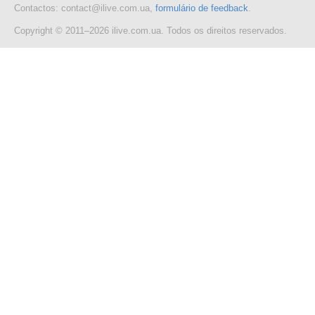
Contactos: contact@ilive.com.ua,
formulário de feedback
.
Copyright © 2011–2026 ilive.com.ua. Todos os direitos reservados.