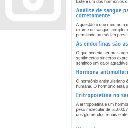
Este é um dos hormônios qu
Análise de sangue p
corretamente
A questão é que mesmo a me
exame de sangue complement
permitindo ao médico presc
As endorfinas são as
O que poderia ser mais agr
sentimentos sinceros expre
sentindo um calor agradável
Hormona antimüller
O hormônio antimülleriano é
humana. O hormônio está p
Eritropoietina no s
A eritropoietina é um hormôn
peso molecular de 51.000. A
dos glomérulos renais e até