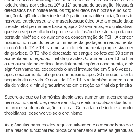
iodotironinas por volta da 10ª a 12ª semana de gestação. Nessa ép
detectados na hipófise fetal, os triglicerídeos na hipófise e no soro,
função da glândula tireoide fetal é participar da diferenciação dos 
nervoso, cardiovascular e musculoesquelético. Até a metade da g
tireoide fetal permanece baixa e, após 20 semanas, é significativa
que isso seja resultado do processo de fusão do sistema porta d
porta da hipófise e do aumento da concentração de TSH. A conce
máximo no início do terceiro trimestre da gestação e não aumenta 
conteúdo de T4 e T4 livre no soro do feto aumenta progressivament
da gravidez. O T3 não é detectado no sangue do feto até 30 sema
aumenta em direção ao final da gravidez. O aumento de T3 no fina
a um aumento no cortisol. Imediatamente após o nascimento, o n
significativamente, excedendo o nível intrauterino em 5 a 6 veze
após o nascimento, atingindo um máximo após 30 minutos, e entã
segundo dia de vida. O nível de T4 e T4 livre também aumenta em 
dia de vida e diminui gradualmente em direção ao final da primeir
Sugere-se que os hormônios tireoidianos aumentam a concentraçã
nervoso no cérebro e, nesse sentido, o efeito modulador dos hormô
no processo de maturação cerebral. Com a falta de iodo e a produ
tireoidianos, desenvolve-se o cretinismo.
As glândulas paratireoides regulam ativamente o metabolismo do 
uma relação funcional recíproca compensatória entre as glândulas 