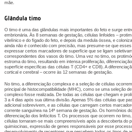
mãe.
Glândula timo
O timo é uma das glândulas mais importantes do feto e surge ent
embrionária. Às 8 semanas de gestação, células linfoides – proti
vitelínico e do fígado do feto, e depois da medula óssea, e colon
ainda não é conhecido com precisão, mas presume-se que esse
expressar certos marcadores de superfície que se ligam seletivam
correspondentes dos vasos do timo. Uma vez no timo, os protimó
estroma do timo, resultando em intensa proliferação, diferenciaç
superfície específicas das células T (CD4+ e CD8). A diferencia
cortical e cerebral – ocorre às 12 semanas de gestação.
No timo, a diferenciação complexa e a seleção de células ocorr
principal de histocompatibilidade (MHC), como se uma seleção d
complexo fosse realizada. De todas as células que chegam e prol
3 a 4 dias após sua última divisão. Apenas 5% das células que pa
adicional sobrevivem, e as células que carregam certos marcad
corrente sanguínea na 14ª semana de gestação. Os hormônios do 
diferenciação dos linfócitos T. Os processos que ocorrem no timo
células tornaram-se mais compreensíveis após a descoberta do pa
quimiocinas, expressão de genes responsáveis por esse processo 
desenvolvimento de receptores que percebem todos os tipos de a