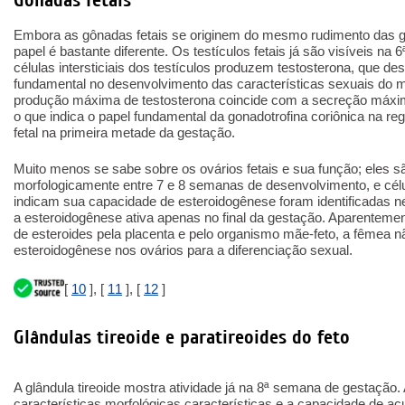
Gônadas fetais
Embora as gônadas fetais se originem do mesmo rudimento das gl
papel é bastante diferente. Os testículos fetais já são visíveis n
células intersticiais dos testículos produzem testosterona, que 
fundamental no desenvolvimento das características sexuais do
produção máxima de testosterona coincide com a secreção máxima
o que indica o papel fundamental da gonadotrofina coriônica na r
fetal na primeira metade da gestação.
Muito menos se sabe sobre os ovários fetais e sua função; eles s
morfologicamente entre 7 e 8 semanas de desenvolvimento, e célu
indicam sua capacidade de esteroidogênese foram identificadas nel
a esteroidogênese ativa apenas no final da gestação. Aparenteme
de esteroides pela placenta e pelo organismo mãe-feto, a fêmea n
esteroidogênese nos ovários para a diferenciação sexual.
[
10
], [
11
], [
12
]
Glândulas tireoide e paratireoides do feto
A glândula tireoide mostra atividade já na 8ª semana de gestação. A
características morfológicas características e a capacidade de acu