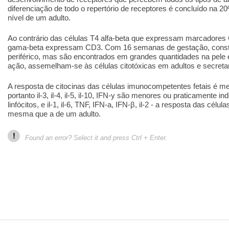
diferenciação de todo o repertório de receptores é concluído na 
nível de um adulto.
Ao contrário das células T4 alfa-beta que expressam marcadores 
gama-beta expressam CD3. Com 16 semanas de gestação, cons
periférico, mas são encontrados em grandes quantidades na pel
ação, assemelham-se às células citotóxicas em adultos e secret
A resposta de citocinas das células imunocompetentes fetais é me
portanto il-3, il-4, il-5, il-10, IFN-y são menores ou praticamente i
linfócitos, e il-1, il-6, TNF, IFN-a, IFN-β, il-2 - a resposta das célu
mesma que a de um adulto.
!
Found an error? Select it and press Ctrl + Enter.