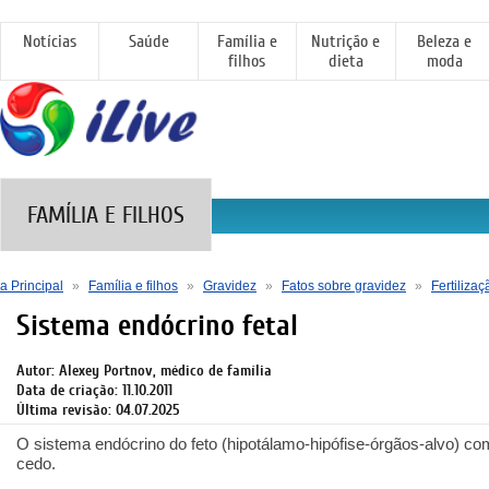
Notícias
Saúde
Família e
Nutrição e
Beleza e
filhos
dieta
moda
FAMÍLIA E FILHOS
a Principal
»
Família e filhos
»
Gravidez
»
Fatos sobre gravidez
»
Fertilizaç
Sistema endócrino fetal
Autor: Alexey Portnov, médico de família
Data de criação: 11.10.2011
Última revisão: 04.07.2025
O sistema endócrino do feto (hipotálamo-hipófise-órgãos-alvo) 
cedo.