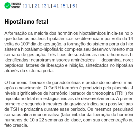
[
1
], [
2
], [
3
], [
4
], [
5
], [
6
]
Hipotálamo fetal
A formação da maioria dos hormônios hipotalâmicos inicia-se no p
que todos os núcleos hipotalâmicos se diferenciam por volta da 
volta do 100º dia de gestação, a formação do sistema porta da hip
sistema hipotálamo-hipofisário completa seu desenvolvimento morf
semana de gestação. Três tipos de substâncias neuro-humorais h
identificadas: neurotransmissores aminérgicos — dopamina, norepi
peptídeos, fatores de liberação e inibição, sintetizados no hipotál
através do sistema porta.
O hormônio liberador de gonadotrofinas é produzido no útero, mas
após o nascimento. O GnRH também é produzido pela placenta.
níveis significativos de hormônio liberador de tireotropina (TRH) 
hipotálamo fetal em estágios iniciais de desenvolvimento. A pres
primeiro e segundo trimestres da gravidez indica seu possível pa
de TSH e prolactina durante esse período. Os mesmos pesquisa
somatostatina imunorreativa (fator inibidor da liberação do hormô
humanos de 10 a 22 semanas de idade, com sua concentração a
feto crescia.