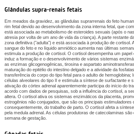
Glândulas supra-renais fetais
Em meados da gravidez, as glândulas suprarrenais do feto huma
rim fetal devido ao desenvolvimento da zona interna fetal, que co
está associada ao metabolismo de esteroides sexuais (após o nas
atresia por volta de um ano de vida da criança). A parte restante 
zona definitiva ("adulta") e está associada à produção de cortisol.
sangue do feto e no líquido amniótico aumenta nas últimas sema
estimula a produção de cortisol. O cortisol desempenha um papel
induz a formação e o desenvolvimento de vários sistemas enzimátic
as enzimas glicogenogênicas, tirosina e aspartato aminotransferas
maturação do epitélio do intestino delgado e a atividade da fosfatas
transferência do corpo do tipo fetal para o adulto de hemoglobina; 
células alveolares do tipo II e estimula a síntese de surfactante e 
ativação do córtex adrenal aparentemente participa do início do tr
acordo com dados de pesquisas, sob a influência do cortisol, a se
altera. O cortisol ativa os sistemas enzimáticos da placenta, pr
estrogênios não conjugados, que são os principais estimuladores d
consequentemente, do trabalho de parto. O cortisol afeta a síntese
pela medula adrenal. As células produtoras de catecolaminas são 
semana de gestação.