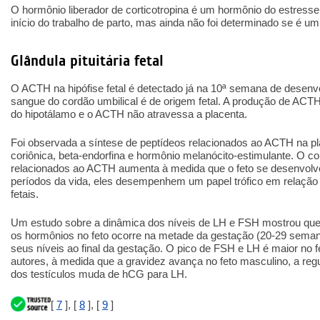
O hormônio liberador de corticotropina é um hormônio do estresse
início do trabalho de parto, mas ainda não foi determinado se é um
Glândula pituitária fetal
O ACTH na hipófise fetal é detectado já na 10ª semana de desen
sangue do cordão umbilical é de origem fetal. A produção de ACTH 
do hipotálamo e o ACTH não atravessa a placenta.
Foi observada a síntese de peptídeos relacionados ao ACTH na pla
coriônica, beta-endorfina e hormônio melanócito-estimulante. O c
relacionados ao ACTH aumenta à medida que o feto se desenvolv
períodos da vida, eles desempenhem um papel trófico em relação 
fetais.
Um estudo sobre a dinâmica dos níveis de LH e FSH mostrou que 
os hormônios no feto ocorre na metade da gestação (20-29 sem
seus níveis ao final da gestação. O pico de FSH e LH é maior no 
autores, à medida que a gravidez avança no feto masculino, a re
dos testículos muda de hCG para LH.
[
7
], [
8
], [
9
]