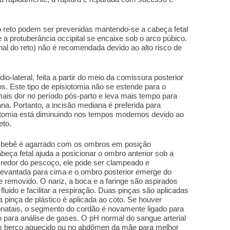
o reto podem ser prevenidas mantendo-se a cabeça fetal
a protuberância occipital se encaixe sob o arco púbico.
nal do reto) não é recomendada devido ao alto risco de
io-lateral, feita a partir do meio da comissura posterior
. Este tipo de episiotomia não se estende para o
mais dor no período pós-parto e leva mais tempo para
na. Portanto, a incisão mediana é preferida para
iotomia está diminuindo nos tempos modernos devido ao
eto.
o bebê é agarrado com os ombros em posição
beça fetal ajuda a posicionar o ombro anterior sob a
o redor do pescoço, ele pode ser clampeado e
levantada para cima e o ombro posterior emerge do
te removido. O nariz, a boca e a faringe são aspirados
ido e facilitar a respiração. Duas pinças são aplicadas
 pinça de plástico é aplicada ao coto. Se houver
onatais, o segmento do cordão é novamente ligado para
o para análise de gases. O pH normal do sangue arterial
um berço aquecido ou no abdômen da mãe para melhor