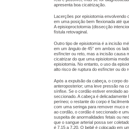
apresenta boa cicatrização.
Lacerções por episiotomia envolvendo 
em uma posição bem flexionada até que 
A episioproctotomia (dissecção intencio
fístula retovaginal.
Outro tipo de episiotomia é a incisão méd
em um ângulo de 45° em ambos os lados
esfíncter ou reto, mas a incisão causa 
cicatrizar do que uma episiotomia media
episiotomia. No entanto, o uso da epis
alto risco de ruptura do esfíncter ou do r
Após a expulsão da cabeça, o corpo d
anteroposterior; uma leve pressão na ca
sínfise. Se o cordão estiver enrolado a
seccionado. A cabeça é delicadamente 
períneo; o restante do corpo é facilmen
com uma seringa para remover muco e flu
ao cordão, o cordão é seccionado e uma
suspeita de anormalidades fetais ou ne
que o sangue arterial possa ser coletad
é 7,15 a 7,20. O bebê é colocado em 