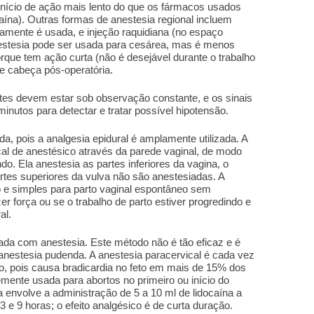
nício de ação mais lento do que os fármacos usados
caína). Outras formas de anestesia regional incluem
aramente é usada, e injeção raquidiana (no espaço
nestesia pode ser usada para cesárea, mas é menos
que tem ação curta (não é desejável durante o trabalho
de cabeça pós-operatória.
ntes devem estar sob observação constante, e os sinais
inutos para detectar e tratar possível hipotensão.
da, pois a analgesia epidural é amplamente utilizada. A
cal de anestésico através da parede vaginal, de modo
o. Ela anestesia as partes inferiores da vagina, o
partes superiores da vulva não são anestesiadas. A
e simples para parto vaginal espontâneo sem
r força ou se o trabalho de parto estiver progredindo e
al.
izada com anestesia. Este método não é tão eficaz e é
nestesia pudenda. A anestesia paracervical é cada vez
o, pois causa bradicardia no feto em mais de 15% dos
mente usada para abortos no primeiro ou início do
a envolve a administração de 5 a 10 ml de lidocaína a
e 9 horas; o efeito analgésico é de curta duração.