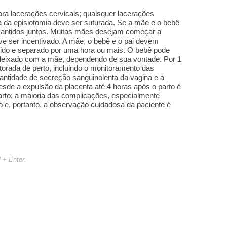
ra lacerações cervicais; quaisquer lacerações
a da episiotomia deve ser suturada. Se a mãe e o bebê
mantidos juntos. Muitas mães desejam começar a
ve ser incentivado. A mãe, o bebê e o pai devem
ido e separado por uma hora ou mais. O bebê pode
deixado com a mãe, dependendo de sua vontade. Por 1
torada de perto, incluindo o monitoramento das
uantidade de secreção sanguinolenta da vagina e a
esde a expulsão da placenta até 4 horas após o parto é
arto; a maioria das complicações, especialmente
o e, portanto, a observação cuidadosa da paciente é
l + Enter.