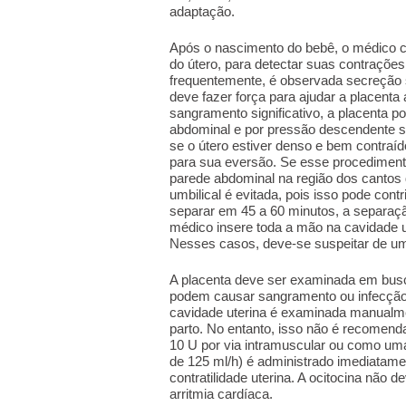
adaptação.
Após o nascimento do bebê, o médico c
do útero, para detectar suas contrações
frequentemente, é observada secreção 
deve fazer força para ajudar a placenta 
sangramento significativo, a placenta 
abdominal e por pressão descendente s
se o útero estiver denso e bem contraíd
para sua eversão. Se esse procediment
parede abdominal na região dos cantos d
umbilical é evitada, pois isso pode cont
separar em 45 a 60 minutos, a separaçã
médico insere toda a mão na cavidade u
Nesses casos, deve-se suspeitar de uma
A placenta deve ser examinada em busca
podem causar sangramento ou infecção.
cavidade uterina é examinada manualme
parto. No entanto, isso não é recomenda
10 U por via intramuscular ou como uma
de 125 ml/h) é administrado imediatame
contratilidade uterina. A ocitocina não 
arritmia cardíaca.