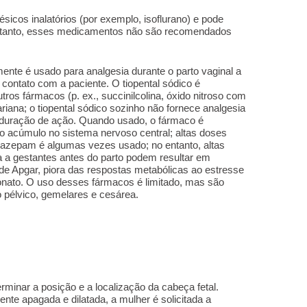
sicos inalatórios (por exemplo, isoflurano) e pode
ortanto, esses medicamentos não são recomendados
ente é usado para analgesia durante o parto vaginal a
contato com a paciente. O tiopental sódico é
tros fármacos (p. ex., succinilcolina, óxido nitroso com
riana; o tiopental sódico sozinho não fornece analgesia
a duração de ação. Quando usado, o fármaco é
 o acúmulo no sistema nervoso central; altas doses
azepam é algumas vezes usado; no entanto, altas
a a gestantes antes do parto podem resultar em
 de Apgar, piora das respostas metabólicas ao estresse
eonato. O uso desses fármacos é limitado, mas são
o pélvico, gemelares e cesárea.
minar a posição e a localização da cabeça fetal.
nte apagada e dilatada, a mulher é solicitada a