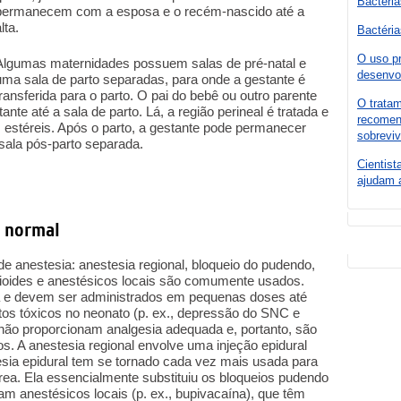
Bactéria
permanecem com a esposa e o recém-nascido até a
lta.
Bactéria
O uso pr
Algumas maternidades possuem salas de pré-natal e
desenvo
uma sala de parto separadas, para onde a gestante é
transferida para o parto. O pai do bebê ou outro parente
O tratam
nte até a sala de parto. Lá, a região perineal é tratada e
recomen
s estéreis. Após o parto, a gestante pode permanecer
sobrevi
sala pós-parto separada.
Cientist
ajudam 
o normal
s de anestesia: anestesia regional, bloqueio do pudendo,
 Opioides e anestésicos locais são comumente usados.
 e devem ser administrados em pequenas doses até
itos tóxicos no neonato (p. ex., depressão do SNC e
 não proporcionam analgesia adequada e, portanto, são
 A anestesia regional envolve uma injeção epidural
esia epidural tem se tornado cada vez mais usada para
sárea. Ela essencialmente substituiu os bloqueios pudendo
sam anestésicos locais (p. ex., bupivacaína), que têm