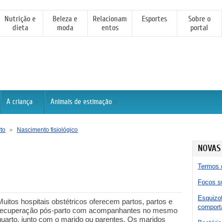
Nutrição e
Beleza e
Relacionam
Esportes
Sobre o
dieta
moda
entos
portal
A criança
Animais de estimação
to
»
Nascimento fisiológico
NOVAS
Termos 
Focos su
Esquizof
Muitos hospitais obstétricos oferecem partos, partos e
comporta
recuperação pós-parto com acompanhantes no mesmo
quarto, junto com o marido ou parentes. Os maridos