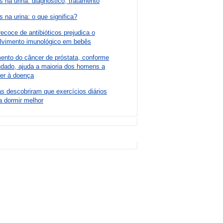
s na urina: diagnóstico, tratamento
s na urina: o que significa?
ecoce de antibióticos prejudica o
lvimento imunológico em bebês
ento do câncer de próstata, conforme
dado, ajuda a maioria dos homens a
ver à doença
as descobriram que exercícios diários
a dormir melhor