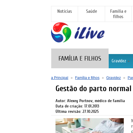
Notícias
Saúde
Família e
filhos
FAMÍLIA E FILHOS
Gravidez
a Principal
»
Família e filhos
»
Gravidez
»
Par
Gestão do parto normal
Autor: Alexey Portnov, médico de família
Data de criação: 17.01.2013
Última revisão: 27.10.2025