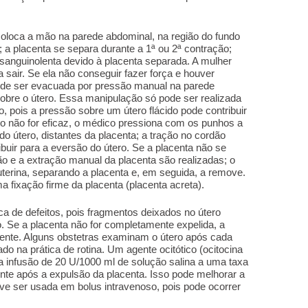
oloca a mão na parede abdominal, na região do fundo
; a placenta se separa durante a 1ª ou 2ª contração;
sanguinolenta devido à placenta separada. A mulher
a sair. Se ela não conseguir fazer força e houver
pode ser evacuada por pressão manual na parede
obre o útero. Essa manipulação só pode ser realizada
o, pois a pressão sobre um útero flácido pode contribuir
o não for eficaz, o médico pressiona com os punhos a
o útero, distantes da placenta; a tração no cordão
ribuir para a eversão do útero. Se a placenta não se
o e a extração manual da placenta são realizadas; o
terina, separando a placenta e, em seguida, a remove.
 fixação firme da placenta (placenta acreta).
 de defeitos, pois fragmentos deixados no útero
 Se a placenta não for completamente expelida, a
nte. Alguns obstetras examinam o útero após cada
do na prática de rotina. Um agente ocitótico (ocitocina
 infusão de 20 U/1000 ml de solução salina a uma taxa
nte após a expulsão da placenta. Isso pode melhorar a
deve ser usada em bolus intravenoso, pois pode ocorrer