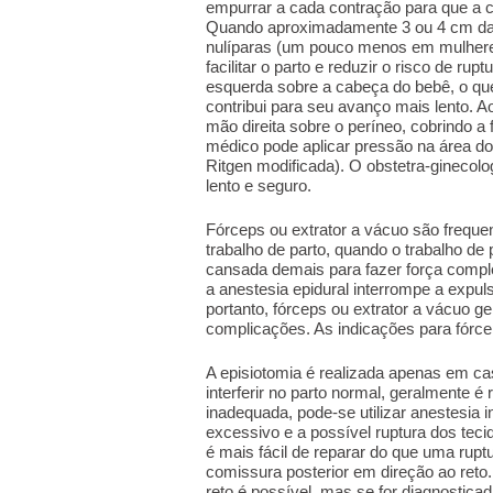
empurrar a cada contração para que a c
Quando aproximadamente 3 ou 4 cm da
nulíparas (um pouco menos em mulheres
facilitar o parto e reduzir o risco de ru
esquerda sobre a cabeça do bebê, o qu
contribui para seu avanço mais lento.
mão direita sobre o períneo, cobrindo a
médico pode aplicar pressão na área do
Ritgen modificada). O obstetra-ginecolo
lento e seguro.
Fórceps ou extrator a vácuo são frequ
trabalho de parto, quando o trabalho de
cansada demais para fazer força comp
a anestesia epidural interrompe a expul
portanto, fórceps ou extrator a vácuo 
complicações. As indicações para fórcep
A episiotomia é realizada apenas em ca
interferir no parto normal, geralmente é
inadequada, pode-se utilizar anestesia in
excessivo e a possível ruptura dos tecid
é mais fácil de reparar do que uma rupt
comissura posterior em direção ao reto.
reto é possível, mas se for diagnostic