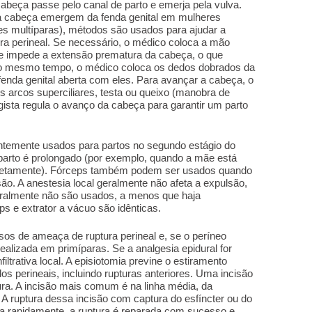
abeça passe pelo canal de parto e emerja pela vulva.
 cabeça emergem da fenda genital em mulheres
 multíparas), métodos são usados para ajudar a
ptura perineal. Se necessário, o médico coloca a mão
e impede a extensão prematura da cabeça, o que
 Ao mesmo tempo, o médico coloca os dedos dobrados da
 fenda genital aberta com eles. Para avançar a cabeça, o
s arcos superciliares, testa ou queixo (manobra de
gista regula o avanço da cabeça para garantir um parto
entemente usados para partos no segundo estágio do
 parto é prolongado (por exemplo, quando a mãe está
letamente). Fórceps também podem ser usados quando
são. A anestesia local geralmente não afeta a expulsão,
geralmente não são usados, a menos que haja
s e extrator a vácuo são idênticas.
sos de ameaça de ruptura perineal e, se o períneo
 realizada em primíparas. Se a analgesia epidural for
filtrativa local. A episiotomia previne o estiramento
os perineais, incluindo rupturas anteriores. Uma incisão
ura. A incisão mais comum é na linha média, da
 A ruptura dessa incisão com captura do esfíncter ou do
ada rapidamente, a ruptura é reparada com sucesso e