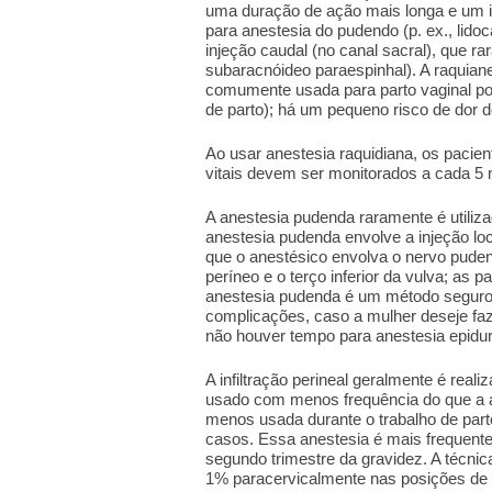
uma duração de ação mais longa e um i
para anestesia do pudendo (p. ex., lido
injeção caudal (no canal sacral), que r
subaracnóideo paraespinhal). A raquia
comumente usada para parto vaginal por
de parto); há um pequeno risco de dor 
Ao usar anestesia raquidiana, os pacie
vitais devem ser monitorados a cada 5 m
A anestesia pudenda raramente é utiliza
anestesia pudenda envolve a injeção lo
que o anestésico envolva o nervo pudend
períneo e o terço inferior da vulva; as 
anestesia pudenda é um método seguro 
complicações, caso a mulher deseje faze
não houver tempo para anestesia epidur
A infiltração perineal geralmente é real
usado com menos frequência do que a a
menos usada durante o trabalho de part
casos. Essa anestesia é mais frequente
segundo trimestre da gravidez. A técnic
1% paracervicalmente nas posições de 3 