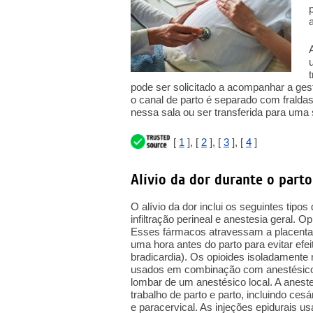
a
pode ser solicitado a acompanhar a gesta
o canal de parto é separado com fralda
nessa sala ou ser transferida para uma 
[
1
], [
2
], [
3
], [
4
]
Alívio da dor durante o part
O alívio da dor inclui os seguintes tipo
infiltração perineal e anestesia geral.
Esses fármacos atravessam a placenta
uma hora antes do parto para evitar efe
bradicardia). Os opioides isoladamente
usados em combinação com anestésicos.
lombar de um anestésico local. A anest
trabalho de parto e parto, incluindo ce
e paracervical. As injeções epidurais u