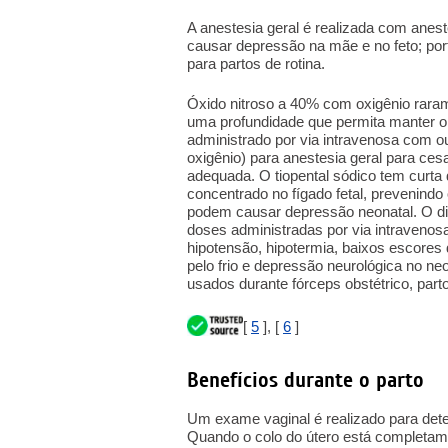
A anestesia geral é realizada com anesté
causar depressão na mãe e no feto; p
para partos de rotina.
Óxido nitroso a 40% com oxigênio raram
uma profundidade que permita manter o 
administrado por via intravenosa com ou
oxigênio) para anestesia geral para cesa
adequada. O tiopental sódico tem curt
concentrado no fígado fetal, prevenindo
podem causar depressão neonatal. O di
doses administradas por via intravenos
hipotensão, hipotermia, baixos escores
pelo frio e depressão neurológica no n
usados durante fórceps obstétrico, part
[
5
], [
6
]
Benefícios durante o parto
Um exame vaginal é realizado para deter
Quando o colo do útero está completame