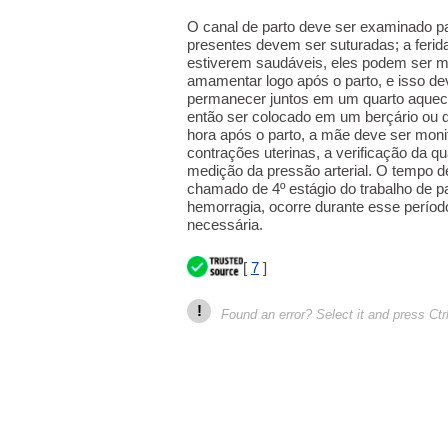
O canal de parto deve ser examinado pa
presentes devem ser suturadas; a ferid
estiverem saudáveis, eles podem ser 
amamentar logo após o parto, e isso de
permanecer juntos em um quarto aquec
então ser colocado em um berçário ou 
hora após o parto, a mãe deve ser moni
contrações uterinas, a verificação da q
medição da pressão arterial. O tempo d
chamado de 4º estágio do trabalho de p
hemorragia, ocorre durante esse períod
necessária.
[
7
]
!
Found an error? Select it and press Ctr