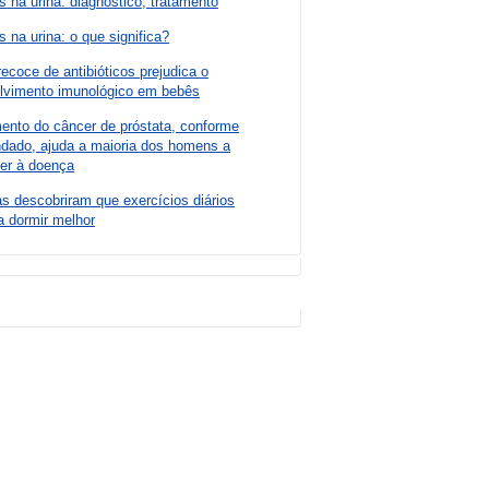
s na urina: diagnóstico, tratamento
s na urina: o que significa?
ecoce de antibióticos prejudica o
lvimento imunológico em bebês
ento do câncer de próstata, conforme
dado, ajuda a maioria dos homens a
ver à doença
as descobriram que exercícios diários
a dormir melhor