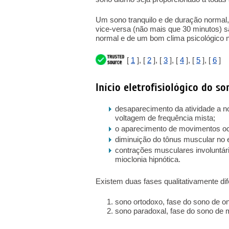
Um sono tranquilo e de duração normal, 
vice-versa (não mais que 30 minutos) s
normal e de um bom clima psicológico n
[
1
], [
2
], [
3
], [
4
], [
5
], [
6
]
Início eletrofisiológico do s
desaparecimento da atividade a no
voltagem de frequência mista;
o aparecimento de movimentos ocu
diminuição do tônus muscular no 
contrações musculares involuntári
mioclonia hipnótica.
Existem duas fases qualitativamente dif
sono ortodoxo, fase do sono de o
sono paradoxal, fase do sono de 