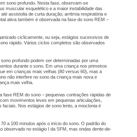
ja em sono profundo. Nesta fase, observam-se
us muscular esquelético e a maior instabilidade das
até assistolia de curta duração, arritmia respiratória e
ental ativa também é observada na fase do sono REM –
ganizado ciclicamente, ou seja, estágios sucessivos de
ono rápido. Vários ciclos completos são observados
o sono profundo podem ser determinadas por uma
entos durante o sono. Em uma criança nos primeiros
que em crianças mais velhas (80 versus 60), mas a
no não interfere no sono da criança mais nova e
iança mais velha.
ca da fase REM do sono – pequenas contrações rápidas de
s, com movimentos leves em pequenas articulações,
aciais. Nos estágios de sono lento, a mioclonia é
70 a 100 minutos após o início do sono. O padrão do
o observado no estágio I da SFM, mas ondas dente-de-