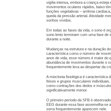
vigília intensa, embora a criança este
movimentos oculares rápidos, baixo tôn
funções vegetativas – arritmia cardíaca, 
queda da pressão arterial. Atividade m
sonhos vívidos.
Em todas as fases da vida, o sono é or
sono lento terminam com uma fase de s
durante a noite.
Mudanças na estrutura e na duração d
característica como o número de movim
anos de vida, esse número é maior do 
abundância de movimentos durante o so
frequentemente leva ao despertar da cr
A mioclonia fisiológica é característi
feixes e grupos musculares individuai
como contrações dos dedos e músculos f
significativamente menor.
O primeiro período da SFB é observado 
EEG durante essa fase assemelha-se a
serra frequentemente aparecem nele.