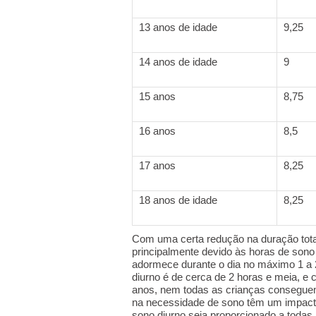
13 anos de idade
9,25
14 anos de idade
9
15 anos
8,75
16 anos
8,5
17 anos
8,25
18 anos de idade
8,25
Com uma certa redução na duração total
principalmente devido às horas de sono d
adormece durante o dia no máximo 1 a 
diurno é de cerca de 2 horas e meia, e 
anos, nem todas as crianças conseguem 
na necessidade de sono têm um impacto
sono diurno seja proporcionado a todas 