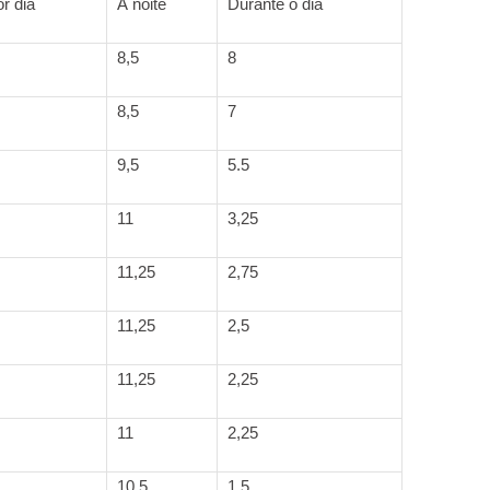
or dia
À noite
Durante o dia
8,5
8
8,5
7
9,5
5.5
11
3,25
11,25
2,75
11,25
2,5
11,25
2,25
11
2,25
10,5
1,5