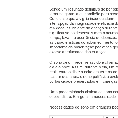
Sendo um resultado definitivo do período 
torna-se garantia ou condição para asse
Conclui-se que a vigília inadequadamen
interrupção da integralidade e eficácia
atividade insuficiente da criança duran
significativo no desenvolvimento neurops
tempo, levam à ocorrência de doenças. 
as características do adormecimento, 
importante da observação pediátrica ge
exame aprofundado das crianças.
O sono de um recém-nascido é chamado 
dia e a noite. Assim, durante o dia, um
reais entre o dia e a noite em termos 
passar dos anos, o sono polifásico evo
polifasicidade preservados em crianças
Uma predominância distinta do sono notu
depois disso. Em geral, a necessidade n
Necessidades de sono em crianças peq