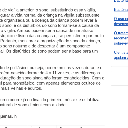
Bactéria
de vigília anterior, o sono, substituindo essa vigília,
Bactéria
gurar a vida normal da criança na vigília subsequente.
O uso pr
te organizada ou a doença da criança podem levar à
desenvo
 do sono, e os distúrbios do sono tornam-se a causa da
te a vigília. Ambos podem ser a causa de um atraso
O tratam
íquico e físico das crianças e, se persistirem por muito
recomen
Portanto, monitorar a organização do sono da criança,
sobrevi
do sono noturno e do despertar é um componente
ral. Os distúrbios do sono podem ser a base para um
Cientist
ajudam 
de polifásico, ou seja, ocorre muitas vezes durante o
 recém-nascido dorme de 4 a 11 vezes, e as diferenças
de duração do sono ainda não foram estabelecidas. Com o
lui para monofásico, com apenas elementos ocultos de
 mais velhas e adultos.
rno ocorre já no final do primeiro mês e se estabiliza
atural de sono diminui com a idade.
uenas, h