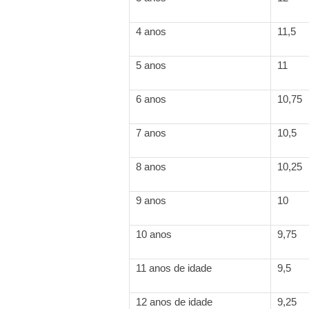
4 anos
11,5
5 anos
11
6 anos
10,75
7 anos
10,5
8 anos
10,25
9 anos
10
10 anos
9,75
11 anos de idade
9,5
12 anos de idade
9,25