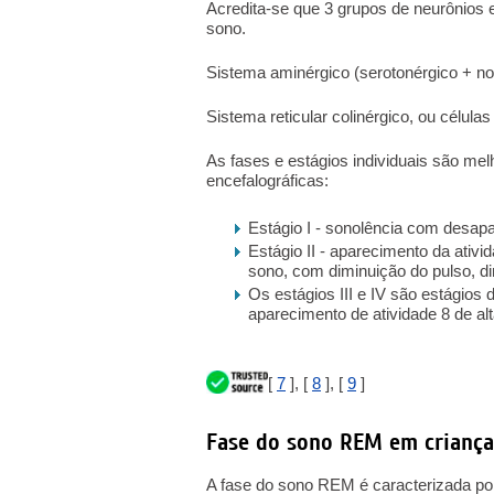
Acredita-se que 3 grupos de neurônios 
sono.
Sistema aminérgico (serotonérgico + no
Sistema reticular colinérgico, ou célul
As fases e estágios individuais são melh
encefalográficas:
Estágio I - sonolência com desapa
Estágio II - aparecimento da ativi
sono, com diminuição do pulso, d
Os estágios III e IV são estágios
aparecimento de atividade 8 de al
[
7
], [
8
], [
9
]
Fase do sono REM em criança
A fase do sono REM é caracterizada por