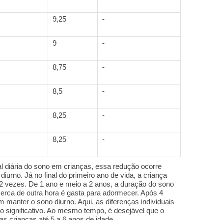
9,25
-
9
-
8,75
-
8,5
-
8,25
-
8,25
-
 diária do sono em crianças, essa redução ocorre
iurno. Já no final do primeiro ano de vida, a criança
2 vezes. De 1 ano e meio a 2 anos, a duração do sono
cerca de outra hora é gasta para adormecer. Após 4
manter o sono diurno. Aqui, as diferenças individuais
 significativo. Ao mesmo tempo, é desejável que o
as crianças até 5 a 6 anos de idade.