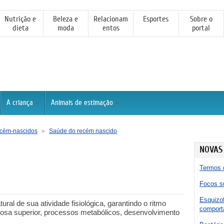
Nutrição e
Beleza e
Relacionam
Esportes
Sobre o
dieta
moda
entos
portal
A criança
Animais de estimação
cém-nascidos
»
Saúde do recém nascido
NOVAS
Termos 
Focos su
Esquizof
al de sua atividade fisiológica, garantindo o ritmo
comporta
vosa superior, processos metabólicos, desenvolvimento