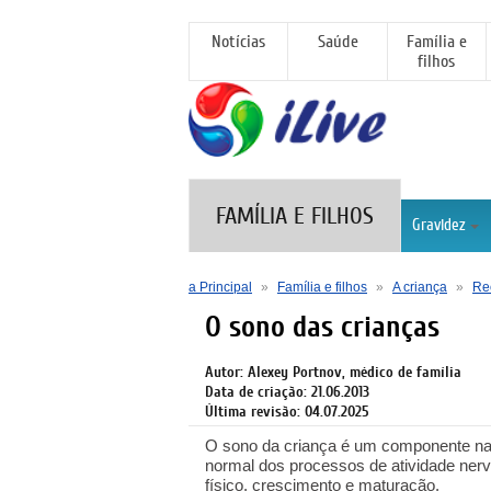
Notícias
Saúde
Família e
filhos
FAMÍLIA E FILHOS
Gravidez
a Principal
»
Família e filhos
»
A criança
»
Re
O sono das crianças
Autor: Alexey Portnov, médico de família
Data de criação: 21.06.2013
Última revisão: 04.07.2025
O sono da criança é um componente natur
normal dos processos de atividade ner
físico, crescimento e maturação.