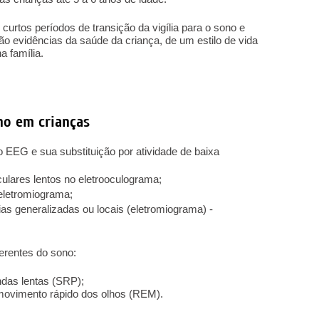
curtos períodos de transição da vigília para o sono e
ão evidências da saúde da criança, de um estilo de vida
a família.
ono em crianças
 EEG e sua substituição por atividade de baixa
lares lentos no eletrooculograma;
eletromiograma;
as generalizadas ou locais (eletromiograma) -
erentes do sono:
ndas lentas (SRP);
movimento rápido dos olhos (REM).